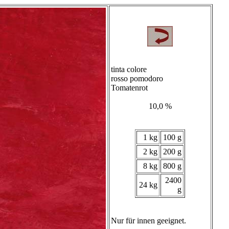
tinta colore
rosso pomodoro
Tomatenrot
10,0 %
1 kg
100 g
2 kg
200 g
8 kg
800 g
2400
24 kg
g
Nur für innen geeignet.