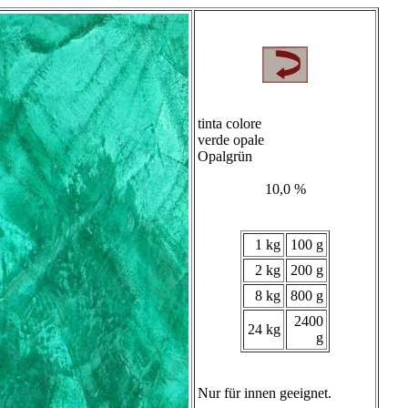
tinta colore
verde opale
Opalgrün
10,0 %
1 kg
100 g
2 kg
200 g
8 kg
800 g
2400
24 kg
g
Nur für innen geeignet.