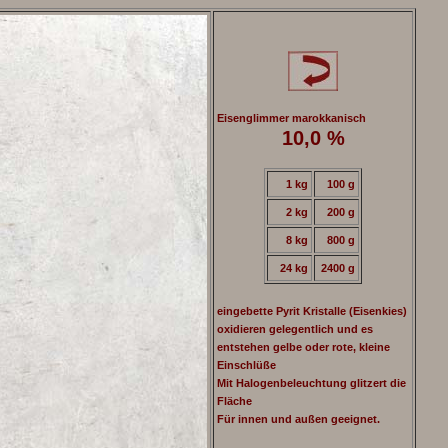
Eisenglimmer marokkanisch
10,0 %
1 kg
100 g
2 kg
200 g
8 kg
800 g
24 kg
2400 g
eingebette Pyrit Kristalle (Eisenkies)
oxidieren gelegentlich und es
entstehen gelbe oder rote, kleine
Einschlüße
Mit Halogenbeleuchtung glitzert die
Fläche
Für innen und außen geeignet.